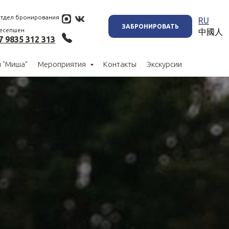
тдел бронирования
RU
ел бронирования
Ресторан "Миша"
ЗАБРОНИРОВАТЬ
есепшен
中國人
7 9835 312 313
 "Миша"
Мероприятия
Контакты
Экскурсии