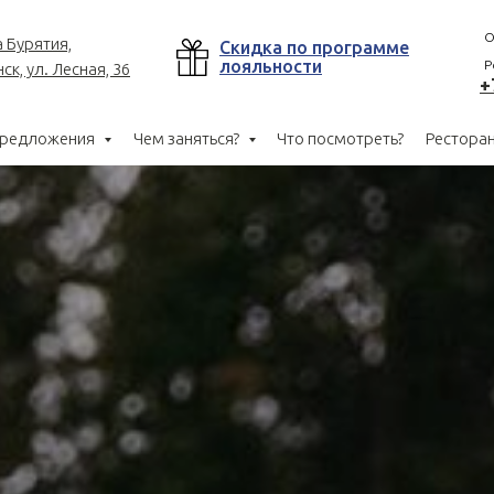
О
 Бурятия,
Скидка по программе
Отд
лояльности
Р
ск, ул. Лесная, 36
+
предложения
Чем заняться?
Что посмотреть?
Ресторан