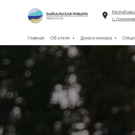
Республика
с. Гремячин
Главная
Об отеле
Дома и номера
Спец