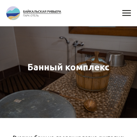
Банный комплекс
Русские бани на дровах издавна считались
средством от всех недугов.
Отдохните в настоящей русской парной,
распарьтесь березовым веничком,
вдохните целебный парс ароматом хвои,
выпейте чашечку душистого травяного чая и
восстановите силы своего организма.