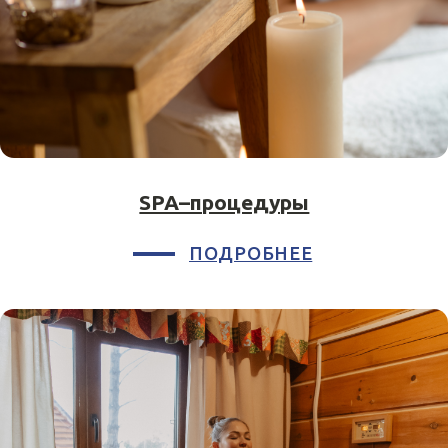
Информация на сайте не является
публичной офертой
ГЛАВНАЯ
НОМЕРА
2-х местный стандарт в
Об отеле
сибирском домике
Акции
2-х местный
Чем заняться?
стандарт с балконом
2-х местный стандарт
Что посмотреть?
улучшенный
Наш ресторан
2‑х комнатный стандарт с
балконом
Мероприятия
2‑х комнатный семейный
Контакты
стандарт с балконом
2-х комнатный стандарт
2-х комнатные апартаменты
2-х уровневый люкс
Коттедж "Президент"