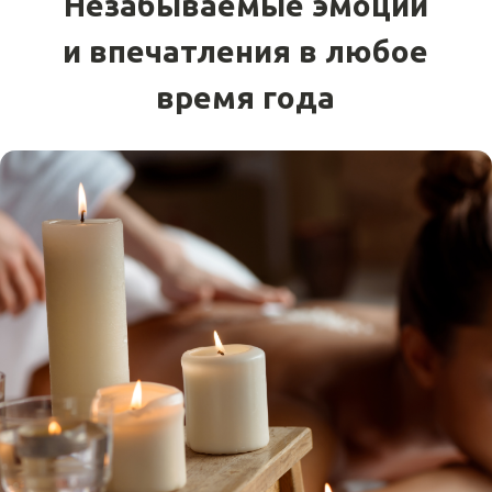
Управление отелем
КОНТАКТЫ
осуществляет
+7 925 135 2705
+7 9835 312 313
booking_br@putnik.group
Республика Бурятия,
с. Гремячинск, ул. Лесная, 36
МЫ В СОЦСЕТЯХ