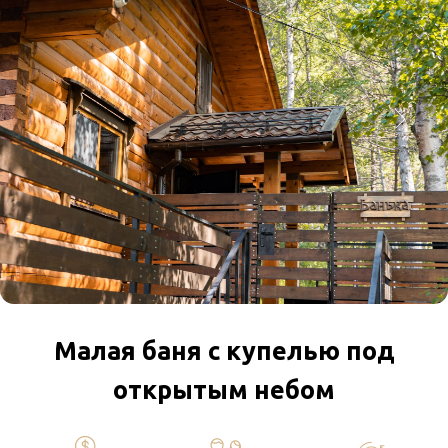
В подарок:
1 березовый веник
Чай “Сибирское
здоровье”
Посещение бассейна
ПОДРОБНЕЕ
ЗАБРОНИРОВАТЬ